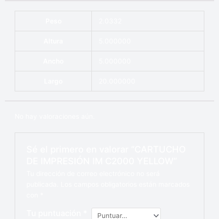
Peso
2.0332
Altura
5.000000
Ancho
5.000000
Largo
20.000000
No hay valoraciones aún.
Sé el primero en valorar “CARTUCHO
DE IMPRESIÓN IM C2000 YELLOW”
Tu dirección de correo electrónico no será
publicada.
Los campos obligatorios están marcados
con
*
Tu puntuación
*