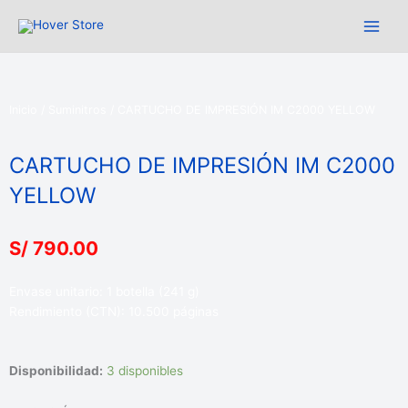
Ir
cantidad
al
contenido
Inicio
/
Suminitros
/ CARTUCHO DE IMPRESIÓN IM C2000 YELLOW
CARTUCHO DE IMPRESIÓN IM C2000
YELLOW
S/
790.00
Envase unitario: 1 botella (241 g)
Rendimiento (CTN): 10.500 páginas
CARTUCHO
Disponibilidad:
3 disponibles
DE