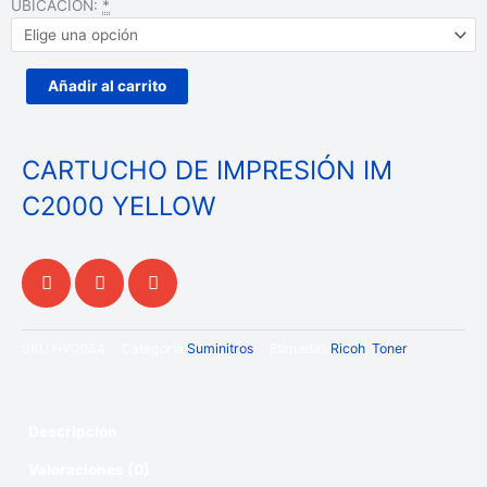
IMPRESIÓN
UBICACIÓN:
*
IM
C2000
YELLOW
Añadir al carrito
cantidad
CARTUCHO DE IMPRESIÓN IM
C2000 YELLOW
SKU
HV0064
Categoría
Suminitros
Etiquetas
Ricoh
,
Toner
Descripción
Valoraciones (0)