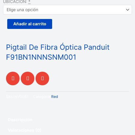
Fibra
UBICACIÓN:
*
Óptica
Panduit
F91BN1NNNSNM001
Añadir al carrito
cantidad
Pigtail De Fibra Óptica Panduit
F91BN1NNNSNM001
SKU
HV0061
Categoría
Red
Descripción
Valoraciones (0)