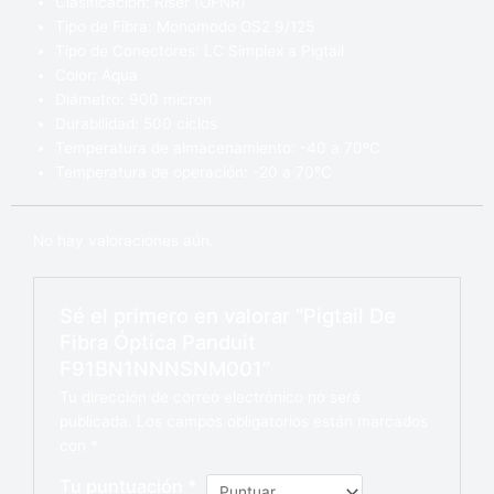
Clasificación: Riser (OFNR)
Tipo de Fibra: Monomodo OS2 9/125
Tipo de Conectores: LC Simplex a Pigtail
Color: Aqua
Diámetro: 900 micron
Durabilidad: 500 ciclos
Temperatura de almacenamiento: -40 a 70ºC
Temperatura de operación: -20 a 70ºC
No hay valoraciones aún.
Sé el primero en valorar “Pigtail De
Fibra Óptica Panduit
F91BN1NNNSNM001”
Tu dirección de correo electrónico no será
publicada.
Los campos obligatorios están marcados
con
*
Tu puntuación
*