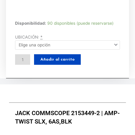
JACK
Disponibilidad:
90 disponibles (puede reservarse)
COMMSCOPE
2153449-
UBICACIÓN:
*
2
|
AMP-
Añadir al carrito
TWIST
SLX,
6AS,BLK
cantidad
JACK COMMSCOPE 2153449-2 | AMP-
TWIST SLX, 6AS,BLK