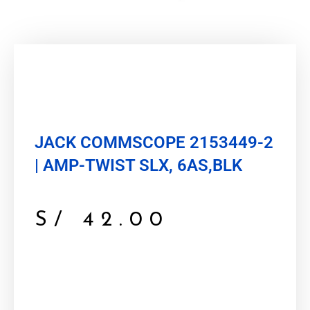
Inicio
/
Red
/ JACK COMMSCOPE 2153449-2 | AMP-TWIST
SLX, 6AS,BLK
JACK COMMSCOPE 2153449-2
| AMP-TWIST SLX, 6AS,BLK
S/
42.00
AMP-TWIST SLX Series Modular Jack,
category 6A, shielded , 4 Pair, without dust
cover, black