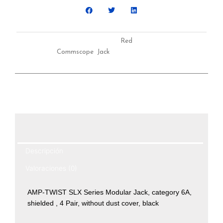
SKU
NG00027
Categoría
Red
Etiquetas
Commscope
,
Jack
Descripción
Valoraciones (0)
AMP-TWIST SLX Series Modular Jack, category 6A,
shielded , 4 Pair, without dust cover, black